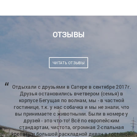
ОТЗЫВЫ
ЧИТАТЬ ОТЗЫВЫ
г.
Слово не поворачивается,что отлично,а все
намного лучьше просто СУПЕР!! Приезжайте и
удивитесь., прекрасный отдых, ВСЕМ СОВЕТУЮ
о
НЕ ПОЖАЛЕЕТЕ И ОПЯТЬ ВЕРНЕТЕСЬ ТОЛЬКО
у
СЮДА В ЮЖНУЮ СОНАТУ
Алексей 30 апреля 2018 г.
й,