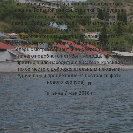
,
ра
о