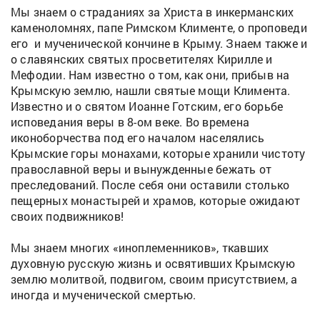
Мы знаем о страданиях за Христа в инкерманских
каменоломнях, папе Римском Клименте, о проповеди
его и мученической кончине в Крыму. Знаем также и
о славянских святых просветителях Кирилле и
Мефодии. Нам известно о том, как они, прибыв на
Крымскую землю, нашли святые мощи Климента.
Известно и о святом Иоанне Готским, его борьбе
исповедания веры в 8-ом веке. Во времена
иконоборчества под его началом населялись
Крымские горы монахами, которые хранили чистоту
православной веры и вынужденные бежать от
преследований. После себя они оставили столько
пещерных монастырей и храмов, которые ожидают
своих подвижников!
Мы знаем многих «иноплеменников», ткавших
духовную русскую жизнь и освятивших Крымскую
землю молитвой, подвигом, своим присутствием, а
иногда и мученической смертью.