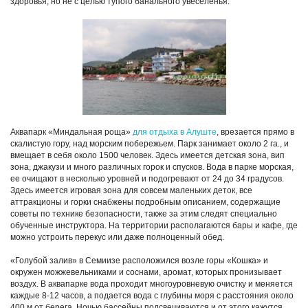
здоровья, но не с целью тупого банального увеселенья.
Аквапарк «Миндальная роща»
для отдыха в Алуште
, врезается прямо в
скалистую гору, над морским побережьем. Парк занимает около 2 га., и
вмещает в себя около 1500 человек. Здесь имеется детская зона, вип
зона, джакузи и много различных горок и спусков. Вода в парке морская,
ее очищают в несколько уровней и подогревают от 24 до 34 градусов.
Здесь имеется игровая зона для совсем маленьких деток, все
аттракционы и горки снабжены подробным описанием, содержащие
советы по технике безопасности, также за этим следят специально
обученные инструктора. На территории располагаются бары и кафе, где
можно устроить перекус или даже полноценный обед.
«Голубой залив» в Семиизе расположился возле горы «Кошка» и
окружен можжевельниками и соснами, аромат, которых пронизывает
воздух. В аквапарке вода проходит многоуровневую очистку и меняется
каждые 8-12 часов, а подается вода с глубины моря с расстояния около
400 м от берега. Ночью бассейны подсвечиваются и от этого кажутся